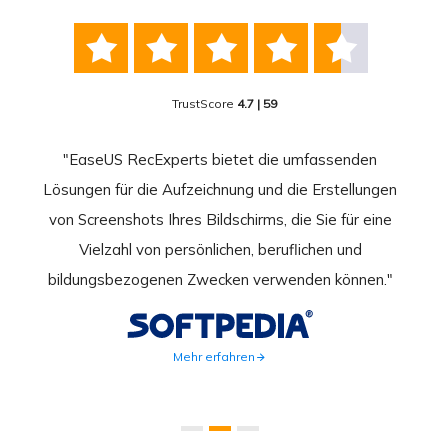





TrustScore
4.7 | 59
nend
"EaseUS RecExperts bietet die umfassenden
rder
Lösungen für die Aufzeichnung und die Erstellungen
Bild
hirm
von Screenshots Ihres Bildschirms, die Sie für eine
Akti
 Gut
Vielzahl von persönlichen, beruflichen und
au
ahmen
bildungsbezogenen Zwecken verwenden können."
Rec
weite
Mehr erfahren