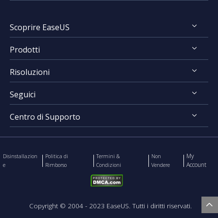
FocalFlow vs Loom
Scoprire EaseUS
FocalFlow vs Screen Studio
Prodotti
Chi Siamo
Risoluzioni
Recensioni & Premi
RecExperts for Windows
Contratto di Licenza
Seguici
RecExperts for Mac
Registrare Schermo
Politica sulla Riservatezza
Online Screen Recorder
Centro di Supporto
Mac App Store




EaseUS ScreenShot
Contatta Team Supporto
My
Disinstallazion
Politica di
Termini &
Non
Account
e
Rimborso
Condizioni
Vendere

Copyright ©
2004 - 2023
EaseUS. Tutti i diritti riservati.