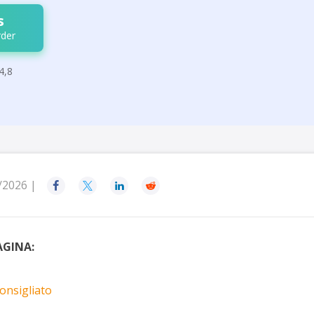
s
der
4,8
/2026 |




GINA:
onsigliato