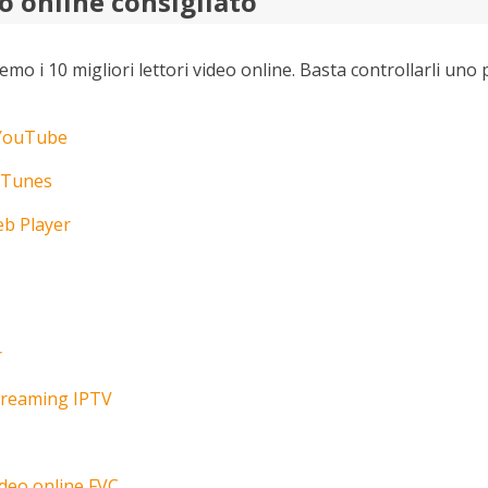
o online consigliato
emo i 10 migliori lettori video online. Basta controllarli uno 
 YouTube
 iTunes
eb Player
r
streaming IPTV
ideo online FVC