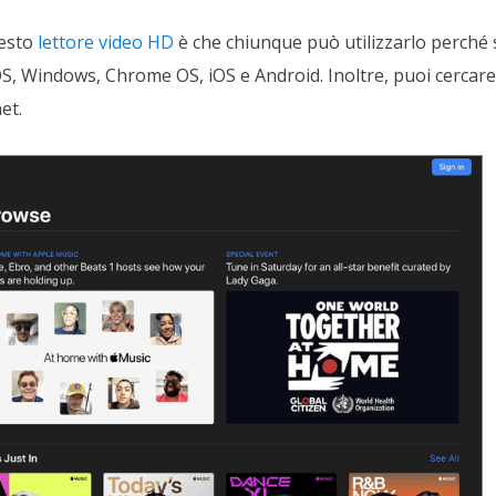
uesto
lettore video HD
è che chiunque può utilizzarlo perché 
, Windows, Chrome OS, iOS e Android. Inoltre, puoi cercare
et.