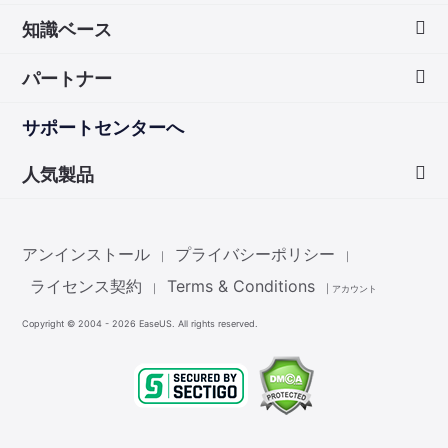
知識ベース
会社情報
パートナー
ダウンロードセンター
画面録画のコツ
サポートセンターへ
お問い合わせ
無料録音ソフト
販売代理店
人気製品
Mac アプリ ストア
販売代理登録
Data Recovery Wizard
非営利団体ディスカウント
アンインストール
プライバシーポリシー
|
|
Partition Master
ライセンス契約
Terms & Conditions
|
|
アカウント
Copyright ©
2004 - 2026
EaseUS. All rights reserved.
Todo Backup
Todo PCTrans