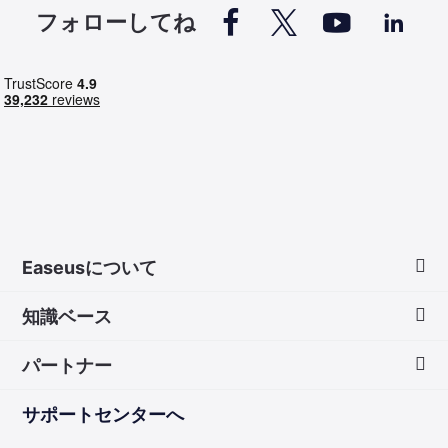




フォローしてね
Easeusについて
知識ベース
会社情報
パートナー
ダウンロードセンター
画面録画のコツ
サポートセンターへ
お問い合わせ
無料録音ソフト
販売代理店