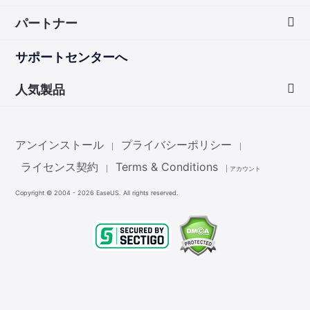
会社情報
パートナー
ダウンロードセンター
画面録画のコツ
サポートセンターへ
お問い合わせ
無料録音ソフト
販売代理店
人気製品
Mac アプリ ストア
販売代理登録
Data Recovery Wizard
非営利団体ディスカウント
アンインストール
プライバシーポリシー
|
|
Partition Master
ライセンス契約
Terms & Conditions
|
|
アカウント
Copyright ©
2004 - 2026
EaseUS. All rights reserved.
Todo Backup
Todo PCTrans
MobiMover