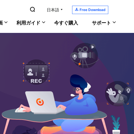

日本語

Free Download
画
利用ガイド
今すぐ購入
サポート
YouTubeの音楽を録音
RecExperts
サポートセンター
Windows版
PC画面/音声/ウェブカメラを録画
ガイド、ライセンス、お問い合わせ
Macで画面と音声を記録
Mac版
ScreenShot
ダウンロードセンター
PCでゲーム実況を録画
オンライン版
PCでスクリーンショットを撮る
ソフトをダウンロードしよう
おすすめの録画ソフト
ヘルプガイド
あなたの問題を解決
オンラインチャット
何でも聞いてください