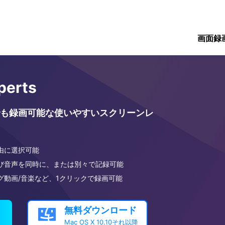
画面録
perts
も録画可能な使いやすいスクリーンレ
由に選択可能
び音声を同時に、または別々で記録可能
グ動画/音楽など、1クリックで録画可能
無料ダウンロード

Mac OS X 10.10それ以降