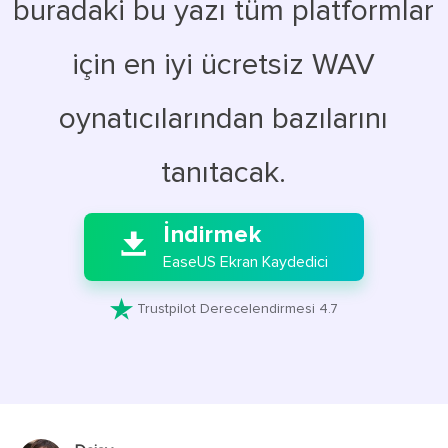
buradaki bu yazı tüm platformlar
için en iyi ücretsiz WAV
oynatıcılarından bazılarını
tanıtacak.

İndirmek

EaseUS Ekran Kaydedici

Trustpilot Derecelendirmesi 4.7