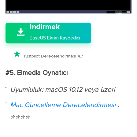

İndirmek

EaseUS Ekran Kaydedici

Trustpilot Derecelendirmesi 4.7
#5. Elmedia Oynatıcı
Uyumluluk: macOS 10.12 veya üzeri
Mac Güncelleme Derecelendirmesi
:
⭐⭐⭐⭐