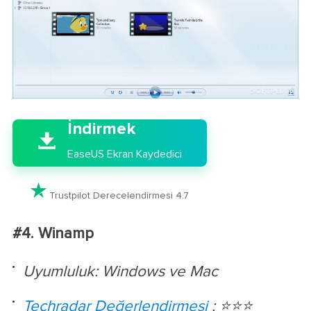

İndirmek

EaseUS Ekran Kaydedici

Trustpilot Derecelendirmesi 4.7
#4. Winamp
Uyumluluk: Windows ve Mac
Techradar Değerlendirmesi
: ⭐⭐⭐