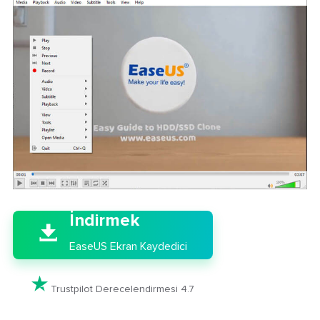

İndirmek

EaseUS Ekran Kaydedici

Trustpilot Derecelendirmesi 4.7