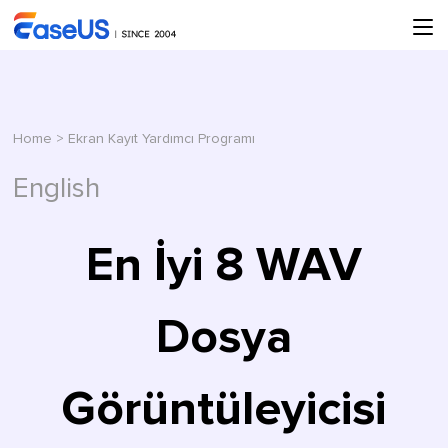
Home
>
Ekran Kayıt Yardımcı Programı
English
En İyi 8 WAV
Dosya
Görüntüleyicisi