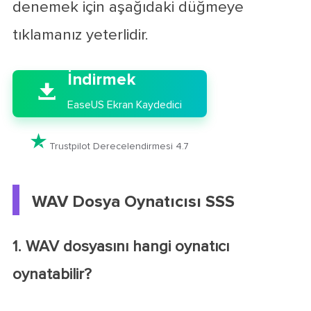
denemek için aşağıdaki düğmeye
tıklamanız yeterlidir.

İndirmek

EaseUS Ekran Kaydedici

Trustpilot Derecelendirmesi 4.7
WAV Dosya Oynatıcısı SSS
1. WAV dosyasını hangi oynatıcı
oynatabilir?