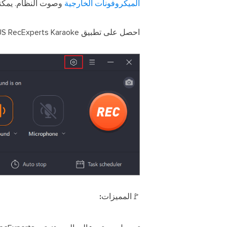
الميكروفونات الخارجية
وصوت النظام. يمك
احصل على تطبيق EaseUS RecExperts Karaoke لنظام التشغيل Mac اليوم وأطلق العنان للنجم بداخلك!
🚩المميزات: