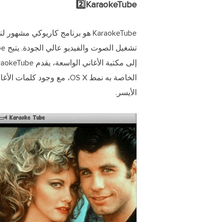
2️⃣KaraokeTube
الخاصة به نمط OS X، مع و
الأيسر.