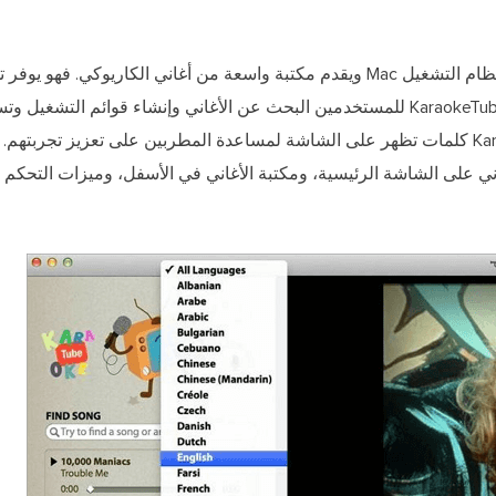
KaraokeTube هو برنامج كاريوكي مشهور لنظام التشغيل Mac ويقدم مكتبة واسعة من أغاني الك
تشغيل الصوت والفيديو عالي الجودة. يتيح KaraokeTube للمستخدمين البحث عن الأغاني وإنشاء قوائم
إلى مكتبة الأغاني الواسعة، يقدم KaraokeTube كلمات تظهر على الشاشة لمساعدة المطربين على تعزي
جود كلمات الأغاني على الشاشة الرئيسية، ومكتبة الأغاني في الأسفل، وميزات ال