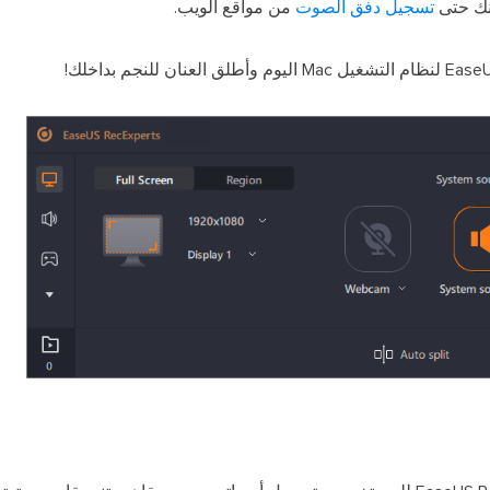
نك حتى
تسجيل دفق الصوت
من مواقع الويب.