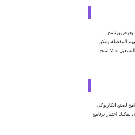
اضية. يعرض برنامج
هم المفضلة. يمكن
ومشاركته مع أصدقائهم. علاوة على ذلك، فإن بعض برامج إنشاء الكاريوكي لنظام التشغيل Mac تمنح
فضل ستة برامج لصنع الكاريوكي
ية، يمكنك اختيار برنامج