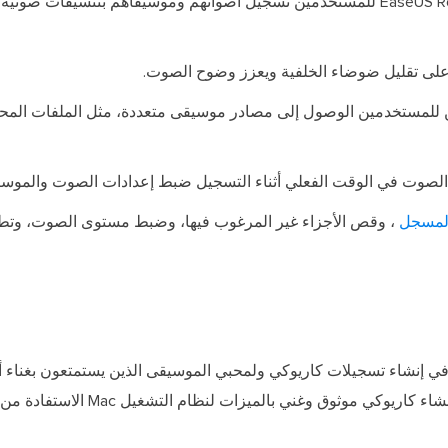
يتيح EaseUS RecExperts للمستخدمين تسجيل أصواتهم وموسيقاهم بتنسيقات صوت
 على تقليل ضوضاء الخلفية ويعزز وضوح الصوت.
للمستخدمين الوصول إلى مصادر موسيقى متعددة، مثل الملفات المح
 الصوت في الوقت الفعلي أثناء التسجيل ضبط إعدادات الصوت والموسي
المسجل
، وقص الأجزاء غير المرغوب فيها، وضبط مستوى الصوت، وتطب
في إنشاء تسجيلات كاريوكي ولمحبي الموسيقى الذين يستمتعون بغناء أ
موثوق وغني بالميزات لنظام التشغيل Mac الاستفادة من ميزاته الفريدة.