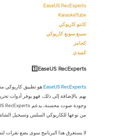
EaseUS RecExperts
KaraokeTube
كانتو كاريوكي
سينغ سونغ كاريوكي
كجامز
كميدي
1️⃣EaseUS RecExperts
EaseUS RecExperts
بهم. بالإضافة إلى ذلك، فهو يوفر أدوات ت
من نوعها للكاريوكي السلس وتسجيل الشاشة على جهاز
لا يستغرق هذا البرنامج سوى بضع نقرات 