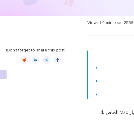
|
4
min read
Views
2559
Don’t forget to share this post!





لقد كان الكاريوكي نشاطًا ترفيهيًا محبوبًا لعقود من الزمن. مع تقدم التكنولوجيا، أصبح جلب تجربة الكاريوكي إلى جهاز Mac الخاص بك