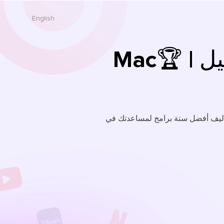
English
6 أفضل برامج كاريوكي لنظام التشغيل Mac🏆 |
بيات والسلبيات وتكاليف أفضل ستة برامج لمساعدتك في