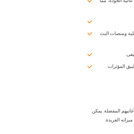
ية عالية الجودة، مما
لية ومنصات البث
قى.
يق المؤثرات
غانيهم المفضلة. يمكن