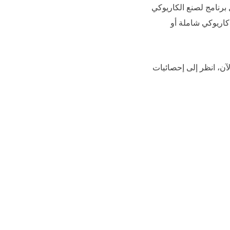
برنامج لصنع الكاريوكي
عة كاريوكي شاملة أو
عين في اختبار 15 منتجًا للعثور على أي منها سيكون أفضل برنامج كاريوكي لنظام التشغيل Mac. والآن، انظر إلى إحصائيات