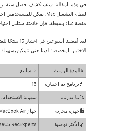
في هذه المقالة، سنستكشف أفضل ستة
برا
لنظام التشغيل Mac، يمكن لل
منصة غناء بسيطة، فإن قائمتنا ستلبي احتياج
الاختبار المخصصة لدينا حتى تتمكن بسهولة م
⌛المدة الزمنية
2 أسابيع
🔢برنامج تم اختباره
15
🔍ما قدرناه
سهولة الاستخدام، 
🖥️أجهزة مجربة
جهاز MacBook Air وجهاز MacBook Pro
🥇الأكثر توصية
seUS RecExperts