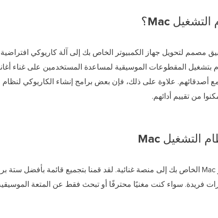
تشغيل Mac؟
Karao لنظام التشغيل Mac هو تطبيق مصمم لتحويل جهاز الكمبيوتر الخاص بك إلى آلة كاريوكي افتر
م بتشغيل المقطوعات الموسيقية لمساعدة المستخدمين على غناء أغاني
كنوا من تقييم أدائهم.
يمكن لبرنامج Perfect Karaoke تحويل جهاز Mac الخاص بك إلى منصة غنائية. لقد قمنا بتجميع قائمة بأ
فر ميزات وقدرات فريدة. سواء كنت مغنيًا محترفًا أو تبحث فقط عن المتعة الموسيق