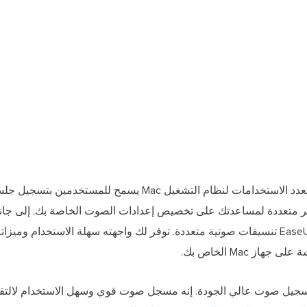
هو تطبيق كاريوكي متعدد الاستخدامات لنظام التشغيل Mac يسمح 
حرير متعددة لمساعدتك على تخصيص إعدادات الصوت الخاصة بك. إلى جانب
وجودة صوت محسنة، يدعم EaseUS RecExperts تنسيقات صوتية متعددة. توفر لك واجهته سهلة الاستخد
 Mac الخاص بك.
لتسجيل صوت عالي الجودة. إنه مسجل صوت قوي وسهل الاستخدام لالت