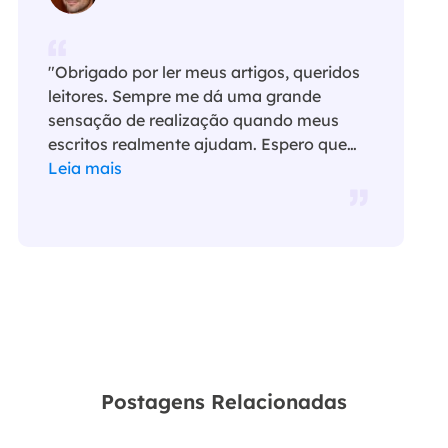
"Obrigado por ler meus artigos, queridos
leitores. Sempre me dá uma grande
sensação de realização quando meus
escritos realmente ajudam. Espero que
gostem de sua estadia no EaseUS e
Leia mais
tenham um bom dia."…
Postagens Relacionadas