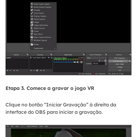
Etapa 3. Comece a gravar o jogo VR
Clique no botão “Iniciar Gravação” à direita da
interface do OBS para iniciar a gravação.