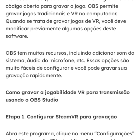
código aberto para gravar o jogo. OBS permite
gravar jogos tradicionais e VR no computador.
Quando se trata de gravar jogos de VR, você deve
modificar previamente algumas opções deste
software.
OBS tem muitos recursos, incluindo adicionar som do
sistema, áudio do microfone, etc. Essas opções são
muito fáceis de configurar e você pode gravar sua
gravação rapidamente.
Como gravar a jogabilidade VR para transmissão
usando o OBS Studio
Etapa 1.
Configurar SteamVR para gravação
Abra este programa, clique no menu “Configurações”