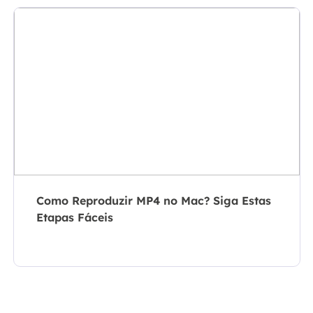
Como Reproduzir MP4 no Mac? Siga Estas
Etapas Fáceis