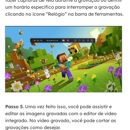
fazer capturas de tela durante a gravação ou definir
um horário específico para interromper a gravação
clicando no ícone “Relógio” na barra de ferramentas.
Passo 5.
Uma vez feito isso, você pode assistir e
editar as imagens gravadas com o editor de vídeo
integrado. No vídeo gravado, você pode cortar as
gravações como desejar.