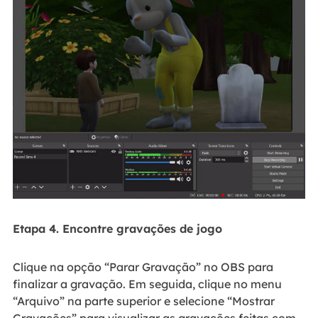
Etapa 4. Encontre gravações de jogo
Clique na opção “Parar Gravação” no OBS para
finalizar a gravação. Em seguida, clique no menu
“Arquivo” na parte superior e selecione “Mostrar
Gravações” para visualizar as gravações feitas com