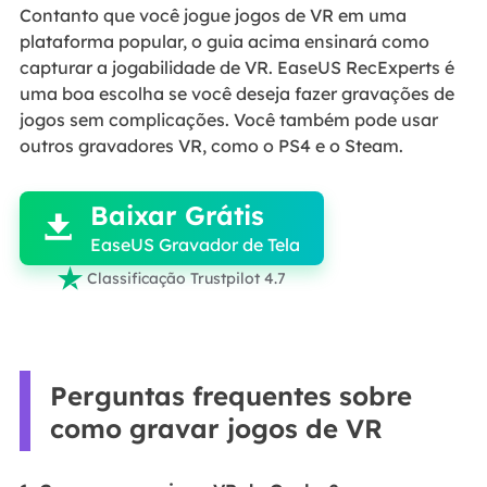
Contanto que você jogue jogos de VR em uma
plataforma popular, o guia acima ensinará como
capturar a jogabilidade de VR. EaseUS RecExperts é
uma boa escolha se você deseja fazer gravações de
jogos sem complicações. Você também pode usar
outros gravadores VR, como o PS4 e o Steam.

Baixar Grátis

EaseUS Gravador de Tela

Classificação Trustpilot 4.7
Perguntas frequentes sobre
como gravar jogos de VR