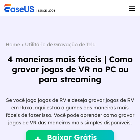
Home
>
Utilitário de Gravação de Tela
4 maneiras mais fáceis | Como
gravar jogos de VR no PC ou
para streaming
Se você joga jogos de RV e deseja gravar jogos de RV
em fluxo, aqui estão algumas das maneiras mais
fáceis de fazer isso. Você pode aprender como gravar

jogos de VR das maneiras mais simples disponíveis.
Baixar Grátis