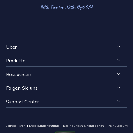
Über
Produkte
Impressum
Ressourcen
Reviews & Awards
RecExperts für Windows
Lizenzvereinbarung
Folgen Sie uns
RecExperts für Mac
Bildschirmaufnahme-Tipps
Datenschutz
Online Screen Recorder
Support Center


Mac App Store


EaseUS ScreenShot
Kontakt mit Support Team
Deinstallieren
Erstattungsrichtlinie
Bedingungen & Konditionen
Mein Account