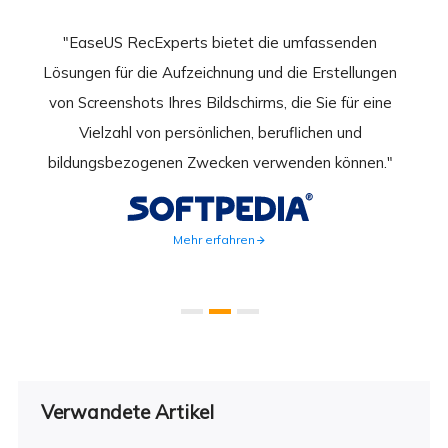
nend
"EaseUS RecExperts bietet die umfassenden
rder
Lösungen für die Aufzeichnung und die Erstellungen
Bild
hirm
von Screenshots Ihres Bildschirms, die Sie für eine
Akti
 Gut
Vielzahl von persönlichen, beruflichen und
au
ahmen
bildungsbezogenen Zwecken verwenden können."
Rec
weite
Mehr erfahren
Verwandete Artikel