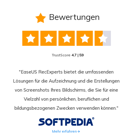
Bewertungen






TrustScore
4.7 | 59
nend
"EaseUS RecExperts bietet die umfassenden
rder
Lösungen für die Aufzeichnung und die Erstellungen
Bild
hirm
von Screenshots Ihres Bildschirms, die Sie für eine
Akti
 Gut
Vielzahl von persönlichen, beruflichen und
au
ahmen
bildungsbezogenen Zwecken verwenden können."
Rec
weite
Mehr erfahren