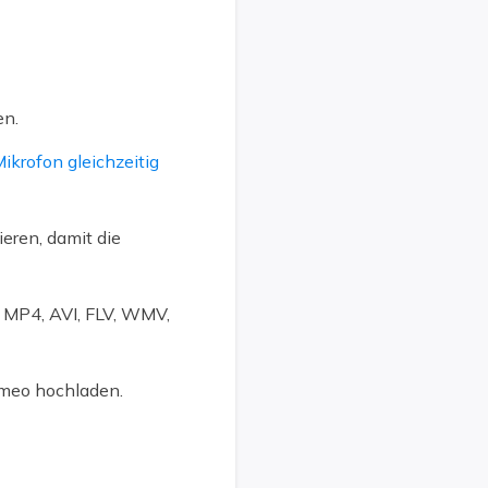
en.
krofon gleichzeitig
eren, damit die
, MP4, AVI, FLV, WMV,
imeo hochladen.