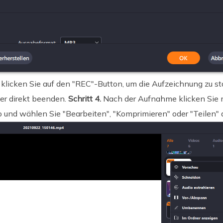
licken Sie auf den "REC"-Button, um die Aufzeichnung zu st
er direkt beenden.
Schritt 4.
Nach der Aufnahme klicken Sie m
 und wählen Sie "Bearbeiten", "Komprimieren" oder "Teilen" 