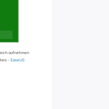
greich aufnehmen
ters -
EaseUS