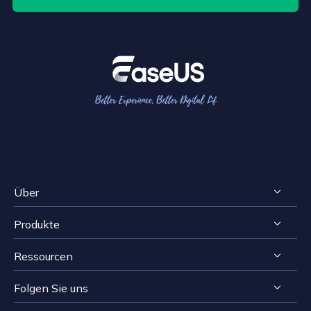
Über
Produkte
Impressum
Ressourcen
Reviews & Awards
RecExperts für Windows
Lizenzvereinbarung
Folgen Sie uns
RecExperts für Mac
Bildschirmaufnahme-Tipps
Datenschutz