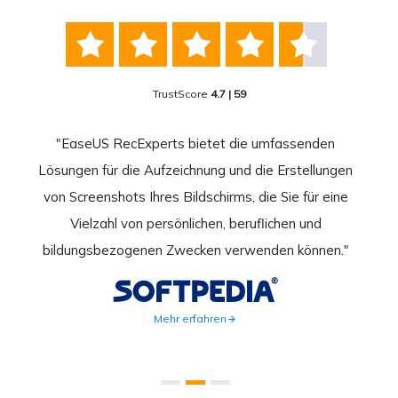





TrustScore
4.7 | 59
nend
"EaseUS RecExperts bietet die umfassenden
rder
Lösungen für die Aufzeichnung und die Erstellungen
Bild
hirm
von Screenshots Ihres Bildschirms, die Sie für eine
Akti
 Gut
Vielzahl von persönlichen, beruflichen und
au
ahmen
bildungsbezogenen Zwecken verwenden können."
Rec
weite
Mehr erfahren