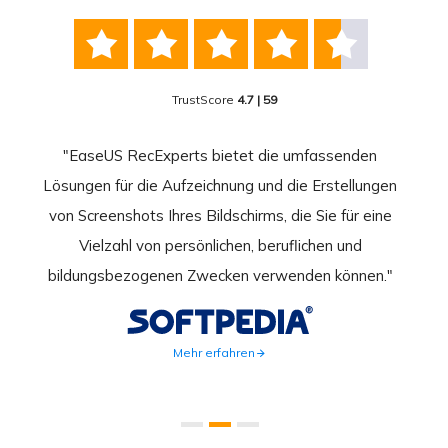





TrustScore
4.7 | 59
nend
"EaseUS RecExperts bietet die umfassenden
rder
Lösungen für die Aufzeichnung und die Erstellungen
Bild
hirm
von Screenshots Ihres Bildschirms, die Sie für eine
Akti
 Gut
Vielzahl von persönlichen, beruflichen und
au
ahmen
bildungsbezogenen Zwecken verwenden können."
Rec
weite
Mehr erfahren