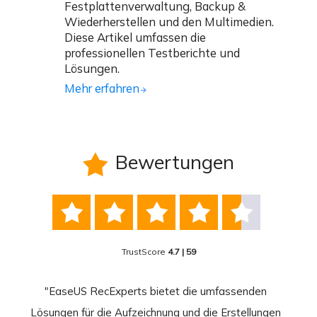
Festplattenverwaltung, Backup &
Wiederherstellen und den Multimedien.
Diese Artikel umfassen die
professionellen Testberichte und
Lösungen.
Mehr erfahren
Bewertungen






TrustScore
4.7 | 59
nend
"EaseUS RecExperts bietet die umfassenden
rder
Lösungen für die Aufzeichnung und die Erstellungen
Bild