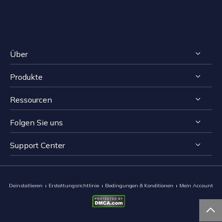
Über
Produkte
Impressum
Ressourcen
Reviews & Awards
RecExperts für Windows
Lizenzvereinbarung
Folgen Sie uns
RecExperts für Mac
Bildschirmaufnahme-Tipps
Datenschutz
Online Screen Recorder
Support Center


Mac App Store


EaseUS ScreenShot
Kontakt mit Support Team
Deinstallieren
Erstattungsrichtlinie
Bedingungen & Konditionen
Mein Account
