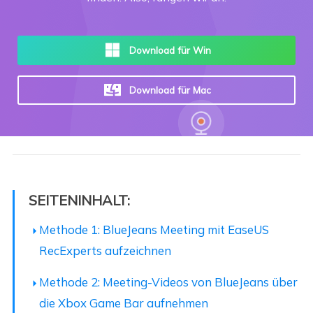
Download für Win
Download für Mac
SEITENINHALT:
Methode 1: BlueJeans Meeting mit EaseUS
RecExperts aufzeichnen
Methode 2: Meeting-Videos von BlueJeans über
die Xbox Game Bar aufnehmen