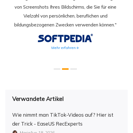
hirm
von Screenshots Ihres Bildschirms, die Sie für eine
Akti
 Gut
Vielzahl von persönlichen, beruflichen und
au
ahmen
bildungsbezogenen Zwecken verwenden können."
Rec
weite
Mehr erfahren
Verwandete Artikel
Wie nimmt man TikTok-Videos auf? Hier ist
der Trick - EaseUS RecExperts
Maria/Jun 18, 2026