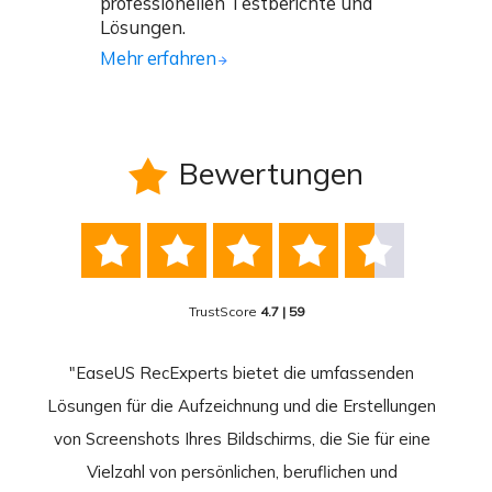
professionellen Testberichte und
Lösungen.
Mehr erfahren
Bewertungen






TrustScore
4.7 | 59
nend
"EaseUS RecExperts bietet die umfassenden
rder
Lösungen für die Aufzeichnung und die Erstellungen
Bild
hirm
von Screenshots Ihres Bildschirms, die Sie für eine
Akti
 Gut
Vielzahl von persönlichen, beruflichen und
au