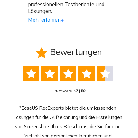
professionellen Testberichte und
Lösungen.
Mehr erfahren
Bewertungen






TrustScore
4.7 | 59
nend
"EaseUS RecExperts bietet die umfassenden
rder
Lösungen für die Aufzeichnung und die Erstellungen
Bild
hirm
von Screenshots Ihres Bildschirms, die Sie für eine
Akti
 Gut
Vielzahl von persönlichen, beruflichen und
au