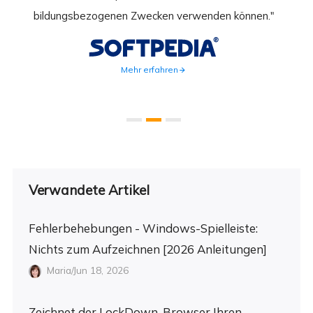
ahmen
bildungsbezogenen Zwecken verwenden können."
Rec
weite
Mehr erfahren
Verwandete Artikel
Fehlerbehebungen - Windows-Spielleiste:
Nichts zum Aufzeichnen [2026 Anleitungen]
Maria/Jun 18, 2026
Zeichnet der LockDown-Browser Ihren