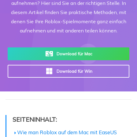
aufnehmen? Hier sind Sie an der richtigen Stelle. In
diesem Artikel finden Sie praktische Methoden, mit
denen Sie Ihre Roblox-Spielmomente ganz einfach
aufnehmen und mit anderen teilen können.
Download für Mac
Download für Win
SEITENINHALT:
Wie man Roblox auf dem Mac mit EaseUS