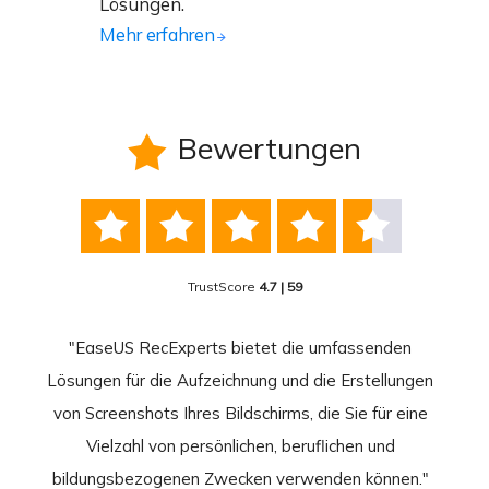
Lösungen.
Mehr erfahren
Bewertungen






TrustScore
4.7 | 59
nend
"EaseUS RecExperts bietet die umfassenden
rder
Lösungen für die Aufzeichnung und die Erstellungen
Bild
hirm
von Screenshots Ihres Bildschirms, die Sie für eine
Akti
 Gut
Vielzahl von persönlichen, beruflichen und
au
ahmen
bildungsbezogenen Zwecken verwenden können."
Rec