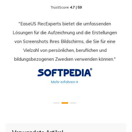
TrustScore
4.7 | 59
nend
"EaseUS RecExperts bietet die umfassenden
rder
Lösungen für die Aufzeichnung und die Erstellungen
Bild
hirm
von Screenshots Ihres Bildschirms, die Sie für eine
Akti
 Gut
Vielzahl von persönlichen, beruflichen und
au
ahmen
bildungsbezogenen Zwecken verwenden können."
Rec
weite
Mehr erfahren