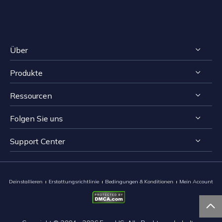
Über
Produkte
Impressum
Ressourcen
Reviews & Awards
RecExperts für Windows
Lizenzvereinbarung
Folgen Sie uns
RecExperts für Mac
Bildschirmaufnahme-Tipps
Datenschutz
Online Screen Recorder
Support Center


Mac App Store


EaseUS ScreenShot
Kontakt mit Support Team
Deinstallieren
Erstattungsrichtlinie
Bedingungen & Konditionen
Mein Account
