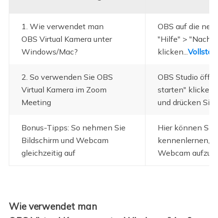
1. Wie verwendet man
OBS auf die neue
OBS Virtual Kamera unter
"Hilfe" > "Nach 
Windows/Mac?
klicken...
Vollstän
2. So verwenden Sie OBS
OBS Studio öffne
Virtual Kamera im Zoom
starten" klicken
Meeting
und drücken Sie..
Bonus-Tipps: So nehmen Sie
Hier können Sie 
Bildschirm und Webcam
kennenlernen, um
gleichzeitig auf
Webcam aufzune
Wie verwendet man