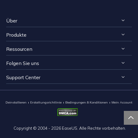
Über
Produkte
Impressum
Ressourcen
Reviews & Awards
RecExperts für Windows
Lizenzvereinbarung
Folgen Sie uns
RecExperts für Mac
Bildschirmaufnahme-Tipps
Datenschutz
Online Screen Recorder
Support Center


Mac App Store


EaseUS ScreenShot
Kontakt mit Support Team
Deinstallieren
Erstattungsrichtlinie
Bedingungen & Konditionen
Mein Account

Copyright ©
2004 - 2026
EaseUS. Alle Rechte vorbehalten.