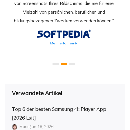
hirm
von Screenshots Ihres Bildschirms, die Sie für eine
Akti
 Gut
Vielzahl von persönlichen, beruflichen und
au
ahmen
bildungsbezogenen Zwecken verwenden können."
Rec
weite
Mehr erfahren
Verwandete Artikel
Top 6 der besten Samsung 4k Player App
[2026 Lsit]
Maria/Jun 18, 2026