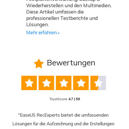
Wiederherstellen und den Multimedien.
Diese Artikel umfassen die
professionellen Testberichte und
Lösungen.
Mehr erfahren
Bewertungen






TrustScore
4.7 | 59
nend
"EaseUS RecExperts bietet die umfassenden
rder
Lösungen für die Aufzeichnung und die Erstellungen
Bild