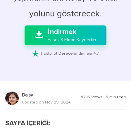
yolunu gösterecek.

İndirmek

EaseUS Ekran Kaydedici

Trustpilot Derecelendirmesi 4.7
Daisy
4285
Views
|
6
min read
Updated on Nov 29, 2024
SAYFA İÇERİĞİ: