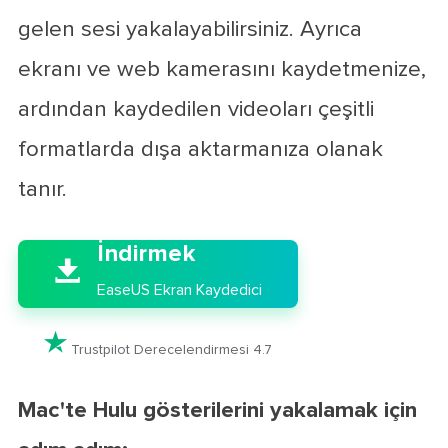
gelen sesi yakalayabilirsiniz. Ayrıca
ekranı ve web kamerasını kaydetmenize,
ardından kaydedilen videoları çeşitli
formatlarda dışa aktarmanıza olanak
tanır.

İndirmek

EaseUS Ekran Kaydedici

Trustpilot Derecelendirmesi 4.7
Mac'te Hulu gösterilerini yakalamak için