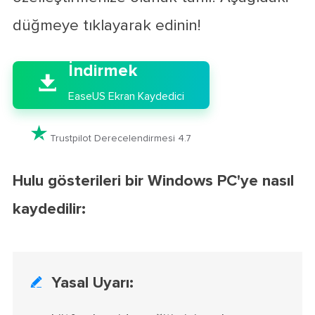
düğmeye tıklayarak edinin!

İndirmek

EaseUS Ekran Kaydedici

Trustpilot Derecelendirmesi 4.7
Hulu gösterileri bir Windows PC'ye nasıl
kaydedilir:
Yasal Uyarı:
