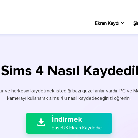
Ekran Kaydı
Şi
Wi
PC 
Sims 4 Nasıl Kaydedili
Ma
Ma
r ve herkesin kaydetmek istediği bazı güzel anlar vardır. PC ve Ma
Çe
kamerayı kullanarak sims 4'ü nasıl kaydedeceğinizi öğrenin.
Ekr

Ek
İndirmek
PC

EaseUS Ekran Kaydedici