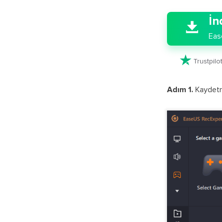
İn

Eas

Trustpil
Adım 1.
Kaydetme