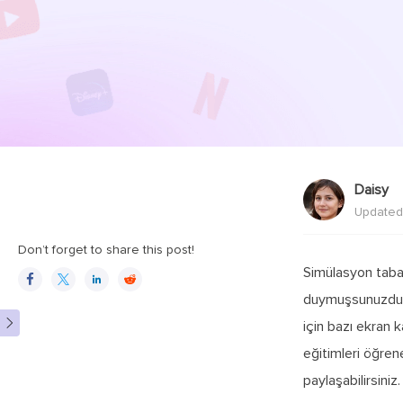
Daisy
Updated
Don’t forget to share this post!
Simülasyon taban




duymuşsunuzdur.

için bazı ekran 
eğitimleri öğrene
paylaşabilirsiniz.