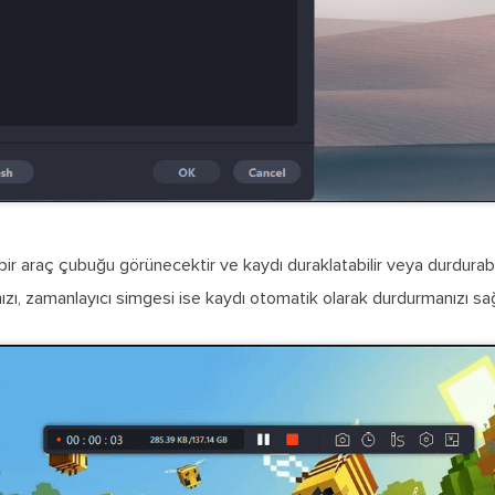
ir araç çubuğu görünecektir ve kaydı duraklatabilir veya durdurabi
zı, zamanlayıcı simgesi ise kaydı otomatik olarak durdurmanızı sağ