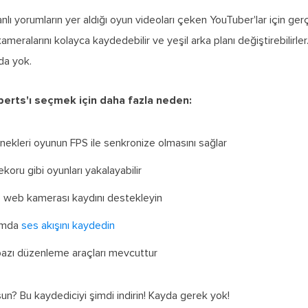
lı yorumların yer aldığı oyun videoları çeken YouTuber'lar için ger
meralarını kolayca kaydedebilir ve yeşil arka planı değiştirebilirler
 da yok.
erts'ı seçmek için daha fazla neden:
nekleri oyunun FPS ile senkronize olmasını sağlar
ekoru gibi oyunları yakalayabilir
te web kamerası kaydını destekleyin
ormda
ses akışını kaydedin
bazı düzenleme araçları mevcuttur
sun? Bu kaydediciyi şimdi indirin! Kayda gerek yok!