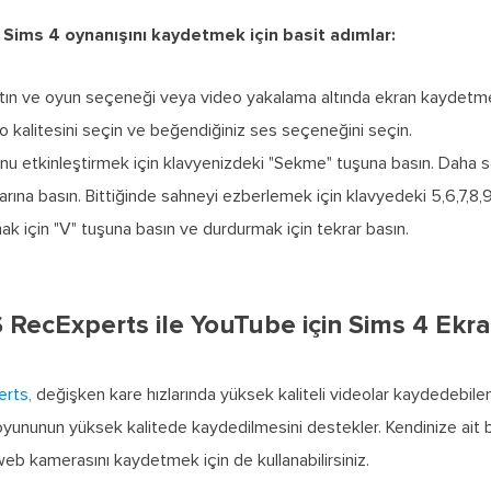
a Sims 4 oynanışını kaydetmek için basit adımlar:
atın ve oyun seçeneği veya video yakalama altında ekran kaydetme 
o kalitesini seçin ve beğendiğiniz ses seçeneğini seçin.
u etkinleştirmek için klavyenizdeki "Sekme" tuşuna basın. Daha so
arına basın. Bittiğinde sahneyi ezberlemek için klavyedeki 5,6,7,8,9 
ak için "V" tuşuna basın ve durdurmak için tekrar basın.
RecExperts ile YouTube için Sims 4 Ekran
rts,
değişken kare hızlarında yüksek kaliteli videolar kaydedebilen,
yununun yüksek kalitede kaydedilmesini destekler. Kendinize ait 
 web kamerasını kaydetmek için de kullanabilirsiniz.