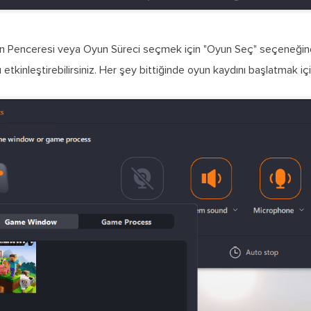
n Penceresi veya Oyun Süreci seçmek için "Oyun Seç" seçeneğine
 etkinleştirebilirsiniz. Her şey bittiğinde oyun kaydını başlatmak 