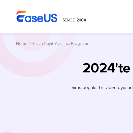
Home
>
Ekran Kayıt Yardımcı Programı
2024'te 
Sims popüler bir video oyunudu