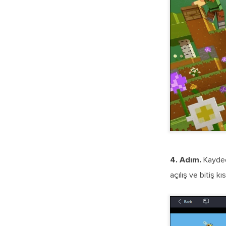
4. Adım.
Kayded
açılış ve bitiş k