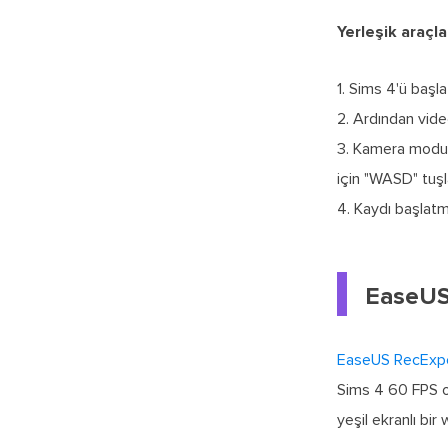
Yerleşik araçl
1. Sims 4'ü başl
2. Ardından vide
3. Kamera modun
için "WASD" tuşl
4. Kaydı başlatm
EaseUS 
EaseUS RecExpe
Sims 4 60 FPS o
yeşil ekranlı bir