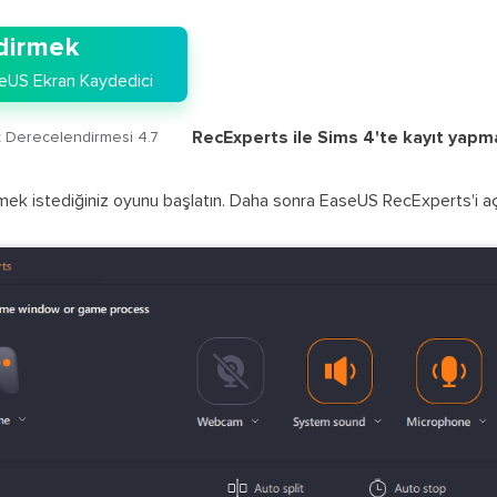
dirmek
eUS Ekran Kaydedici
RecExperts ile Sims 4'te kayıt yapma
ot Derecelendirmesi 4.7
k istediğiniz oyunu başlatın. Daha sonra EaseUS RecExperts'i açı