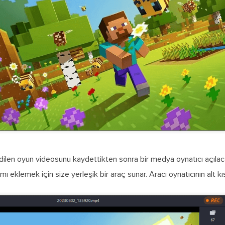
ilen oyun videosunu kaydettikten sonra bir medya oynatıcı açılac
ısmı eklemek için size yerleşik bir araç sunar. Aracı oynatıcının alt kı