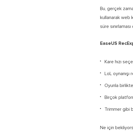
Bu, gerçek zaman
kullanarak web ka
süre sınırlaması
EaseUS RecExp
Kare hızı seçe
LoL oynanışı r
Oyunla birlik
Birçok platf
Trimmer gibi 

Ne için bekliyor