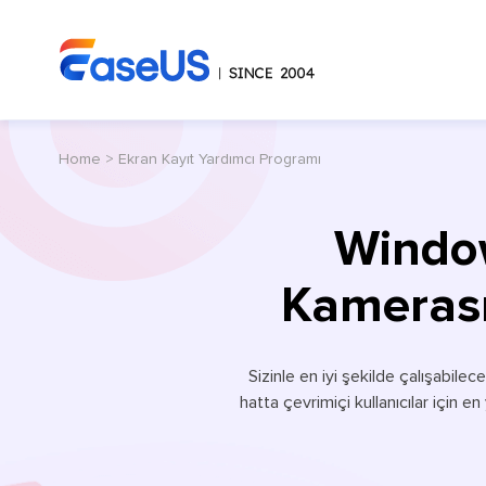
Home
>
Ekran Kayıt Yardımcı Programı
Window
Kamerası 
Sizinle en iyi şekilde çalışabil
hatta çevrimiçi kullanıcılar için