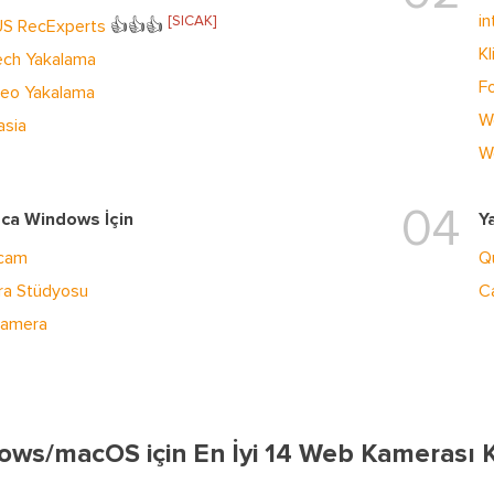
i
[SICAK]
S RecExperts
👍👍👍
K
ech Yakalama
F
ideo Yakalama
W
sia
W
04
zca Windows İçin
Y
icam
Q
a Stüdyosu
C
Kamera
ws/macOS için En İyi 14 Web Kamerası Kay