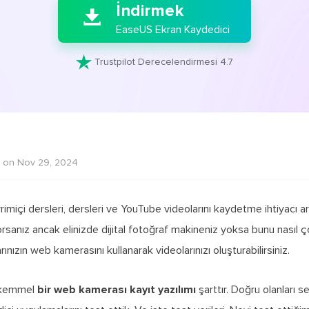
İndirmek

EaseUS Ekran Kaydedici

Trustpilot Derecelendirmesi 4.7
 on Nov 29, 2024
içi dersleri, dersleri ve YouTube videolarını kaydetme ihtiyacı artı
rsanız ancak elinizde dijital fotoğraf makineniz yoksa bunu nasıl çö
rınızın web kamerasını kullanarak videolarınızı oluşturabilirsiniz.
ükemmel
bir web kamerası kayıt yazılımı
şarttır. Doğru olanları