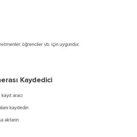
ğretmenler, öğrenciler vb. için uygundur.
rası Kaydedici
kayıt aracı
alanı kaydedin
şa aktarın