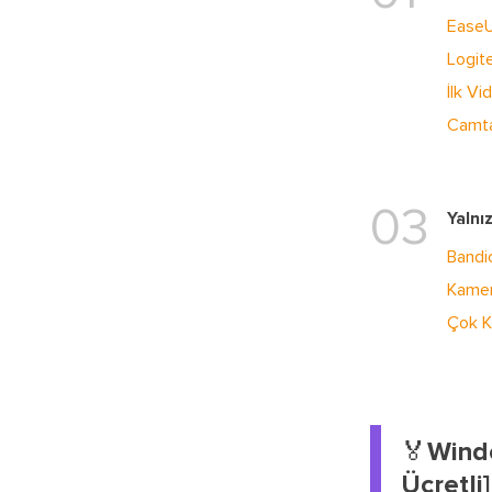
EaseU
Logit
İlk V
Camta
03
Yalnı
Band
Kamer
Çok 
🏅Windo
Ücretli]