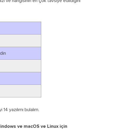
izi ve hangisinin en çok tavsiye edildiğini
din
 14 yazılımı bulalım.
indows ve macOS ve Linux için