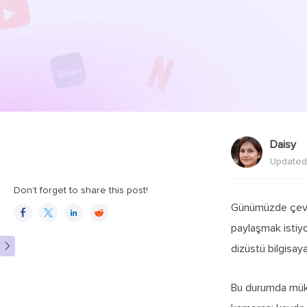
Daisy
Updated
Don’t forget to share this post!
Günümüzde çevrim




paylaşmak istiyo

dizüstü bilgisaya
Bu durumda m