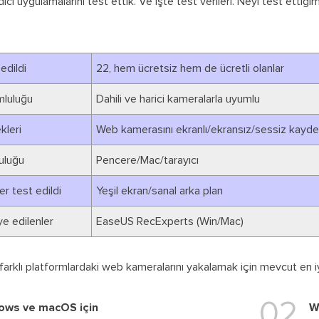
i uygulamalarını test ettik. Ve işte test verileri. Neyi test ettiğim
edildi
22, hem ücretsiz hem de ücretli olanlar
luluğu
Dahili ve harici kameralarla uyumlu
kleri
Web kamerasını ekranlı/ekransız/sessiz kayde
uluğu
Pencere/Mac/tarayıcı
er test edildi
Yeşil ekran/sanal arka plan
e edilenler
EaseUS RecExperts (Win/Mac)
farklı platformlardaki web kameralarını yakalamak için mevcut en iyi
02
ows ve macOS için
W