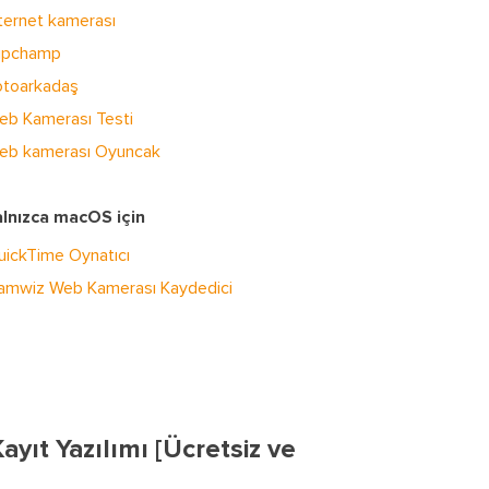
nternet kamerası
lipchamp
otoarkadaş
eb Kamerası Testi
eb kamerası Oyuncak
alnızca macOS için
uickTime Oynatıcı
amwiz Web Kamerası Kaydedici
ıt Yazılımı [Ücretsiz ve