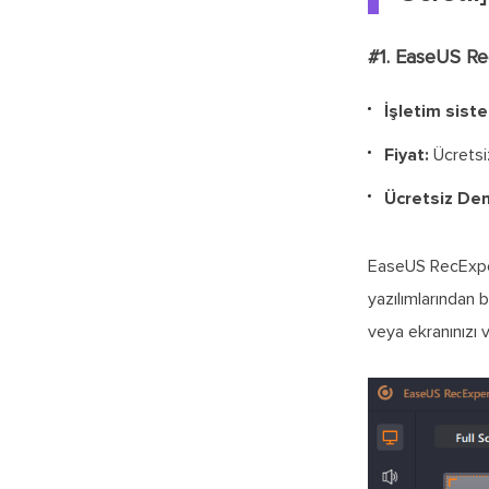
#1. EaseUS R
İşletim siste
Fiyat:
Ücretsiz
Ücretsiz De
EaseUS RecExpert
yazılımlarından 
veya ekranınızı 