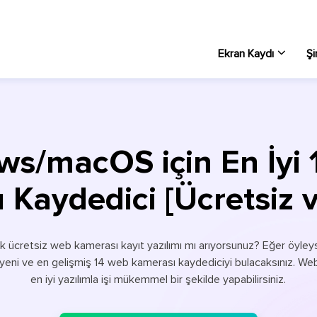
Ekran Kaydı
Şi
Wi
PC 
s/macOS için En İyi
Ma
Ma
Kaydedici [Ücretsiz v
Çe
Ekr
ecek ücretsiz web kamerası kayıt yazılımı mı arıyorsunuz? Eğer öy
Ek
 en yeni ve en gelişmiş 14 web kamerası kaydediciyi bulacaksınız. 
PC
en iyi yazılımla işi mükemmel bir şekilde yapabilirsiniz.
