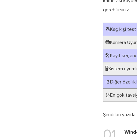
kamerası kaydedic
görebilirsiniz.
🔢Kaç kişi test 
📷Kamera Uyum
🎤Kayıt seçene
🖥️Sistem uyuml
🎨Diğer özellikl
🥇En çok tavsiy
Şimdi bu yazıda 
01
Wind