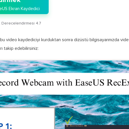
dirmek
eUS Ekran Kaydedici
ot Derecelendirmesi 4.7
ı bu video kaydediciyi kurduktan sonra dizüstü bilgisayarınızda vide
ı takip edebilirsiniz: