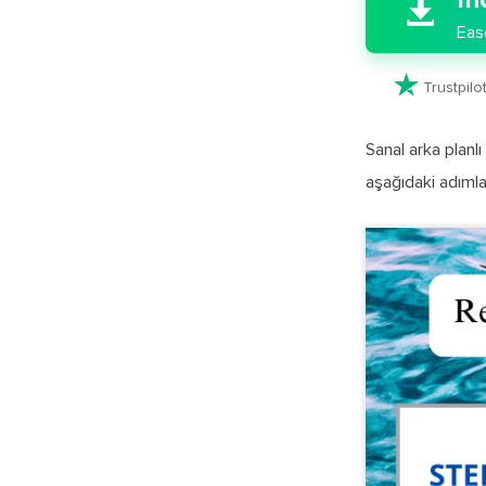
İn

Eas

Trustpil
Sanal arka planl
aşağıdaki adımlar