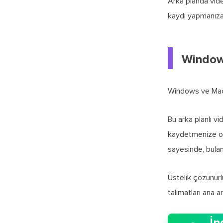
Arka planda vide
kaydı yapmanıza
Windows
Windows ve Mac'
Bu arka planlı vi
kaydetmenize olan
sayesinde, bulan
Üstelik çözünürlü

talimatları ana a