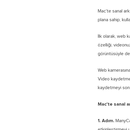
Mac'te sanal ark
plana sahip, kulla
İlk olarak, web 
özelliği, videonu
görüntüsüyle deği
Web kamerasına e
Video kaydetmek 
kaydetmeyi son d
Mac'te sanal a
1. Adım.
ManyCam
etkinleştirmeyi 