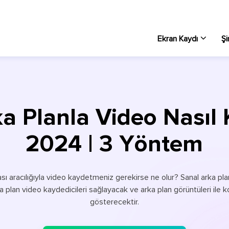
Ekran Kaydı
Şi
Wi
PC 
a Planla Video Nasıl 
Ma
Ma
2024 | 3 Yöntem
Çe
Ekr
ı aracılığıyla video kaydetmeniz gerekirse ne olur? Sanal arka pla
Ek
rka plan video kaydedicileri sağlayacak ve arka plan görüntüleri ile
PC
gösterecektir.
