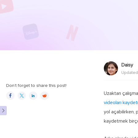
Daisy
Updated
Don’t forget to share this post!
Uzaktan çalışmanı




videoları kayde

yol açabilirken, 
kaydetmek birçok 