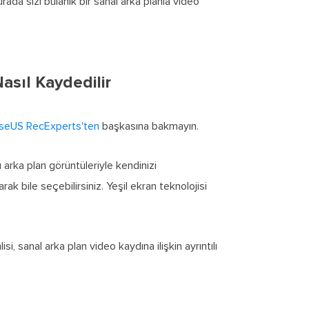
ada sizi bulanık bir sanal arka planla video
asıl Kaydedilir
seUS RecExperts'ten
başkasına bakmayın.
ı arka plan görüntüleriyle kendinizi
rak bile seçebilirsiniz. Yeşil ekran teknolojisi
, sanal arka plan video kaydına ilişkin ayrıntılı