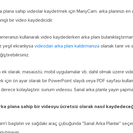
a plana sahip videolar kaydetmek için ManyCam, arka planınızı en az
nışlı bir video kaydedicidir.
kameranızı kullanarak video kaydederken arka planı bulanıklaştırma
z yeşil ekranlıysa
videodan arka planı kaldırmanıza
olanak tanır ve a
ştirebilirsiniz.
k olarak, masaüstü, mobil uygulamalar vb. dahil olmak üzere video
için ön ayar olarak bir PowerPoint slaydı veya PDF sayfası kullana
erece kolaylaştırır. sunum videosu. Sanal arka planla yayın yapmak 
rka plana sahip bir videoyu ücretsiz olarak nasıl kaydedeceğ
'i başlatın ve sağdaki araç çubuğunda "Sanal Arka Planlar" seçe
unutmayın.