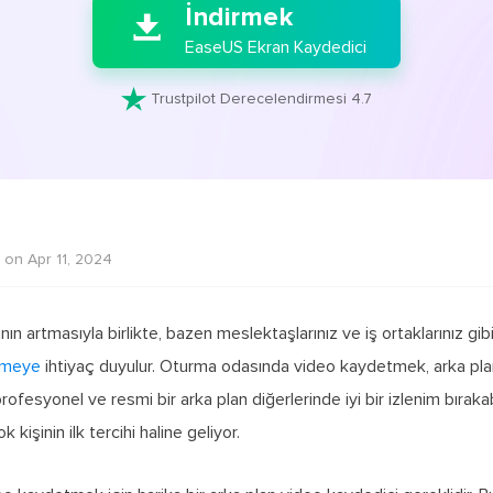
İndirmek

EaseUS Ekran Kaydedici

Trustpilot Derecelendirmesi 4.7
 on Apr 11, 2024
n artmasıyla birlikte, bazen meslektaşlarınız ve iş ortaklarınız gibi
tmeye
ihtiyaç duyulur. Oturma odasında video kaydetmek, arka pla
profesyonel ve resmi bir arka plan diğerlerinde iyi bir izlenim bıraka
kişinin ilk tercihi haline geliyor.