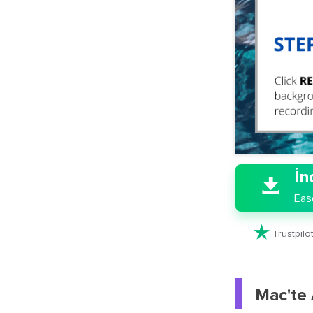

İn

Eas

Trustpil
Mac'te 