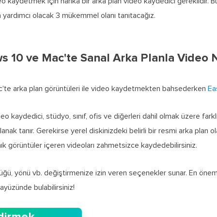
o kaydetmek için harika bir arka plan video kaydedici gereklidir. Bur
 yardımcı olacak 3 mükemmel olanı tanıtacağız.
 10 ve Mac'te Sanal Arka Planla Video N
te arka plan görüntüleri ile video kaydetmekten bahsederken
Ea
deo kaydedici, stüdyo, sınıf, ofis ve diğerleri dahil olmak üzere farkl
ak tanır. Gerekirse yerel diskinizdeki belirli bir resmi arka plan ola
ık görüntüler içeren videoları zahmetsizce kaydedebilirsiniz.
ğü, yönü vb. değiştirmenize izin veren seçenekler sunar. En önemlisi
rayüzünde bulabilirsiniz!