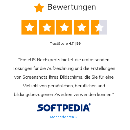
Bewertungen






TrustScore
4.7 | 59
nend
"EaseUS RecExperts bietet die umfassenden
rder
Lösungen für die Aufzeichnung und die Erstellungen
Bild
hirm
von Screenshots Ihres Bildschirms, die Sie für eine
Akti
 Gut
Vielzahl von persönlichen, beruflichen und
au
ahmen
bildungsbezogenen Zwecken verwenden können."
Rec
weite
Mehr erfahren