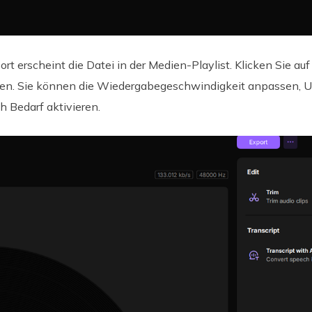
t erscheint die Datei in der Medien-Playlist. Klicken Sie au
ten. Sie können die Wiedergabegeschwindigkeit anpassen, Unt
h Bedarf aktivieren.