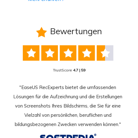
Bewertungen






TrustScore
4.7 | 59
nend
"EaseUS RecExperts bietet die umfassenden
rder
Lösungen für die Aufzeichnung und die Erstellungen
Bild
hirm
von Screenshots Ihres Bildschirms, die Sie für eine
Akti
 Gut
Vielzahl von persönlichen, beruflichen und
au
ahmen
bildungsbezogenen Zwecken verwenden können."
Rec
weite