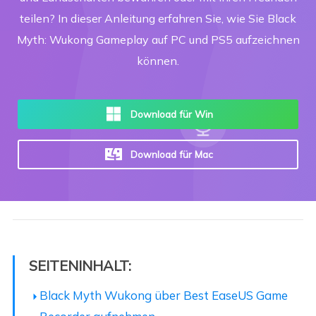
teilen? In dieser Anleitung erfahren Sie, wie Sie Black
Myth: Wukong Gameplay auf PC und PS5 aufzeichnen
können.
Download für Win
Download für Mac
SEITENINHALT:
Black Myth Wukong über Best EaseUS Game