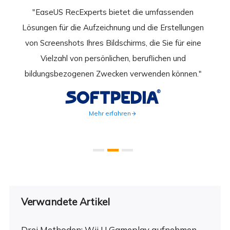
nend
"EaseUS RecExperts bietet die umfassenden
rder
Lösungen für die Aufzeichnung und die Erstellungen
Bild
hirm
von Screenshots Ihres Bildschirms, die Sie für eine
Akti
 Gut
Vielzahl von persönlichen, beruflichen und
au
ahmen
bildungsbezogenen Zwecken verwenden können."
Rec
weite
Mehr erfahren
Verwandete Artikel
Drei Methoden: Wii U Gameplay aufnehmen