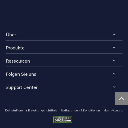
Über
Produkte
Impressum
Ressourcen
Reviews & Awards
RecExperts für Windows
Lizenzvereinbarung
Folgen Sie uns
RecExperts für Mac
Bildschirmaufnahme-Tipps
Datenschutz
Online Screen Recorder
Support Center


Mac App Store


EaseUS ScreenShot

Kontakt mit Support Team
Deinstallieren
Erstattungsrichtlinie
Bedingungen & Konditionen
Mein Account