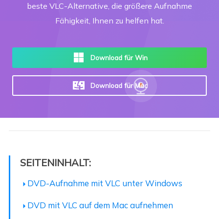
beste VLC-Alternative, die größere Aufnahme
Fähigkeit, Ihnen zu helfen hat.
Download für Win
Download für Mac
SEITENINHALT:
DVD-Aufnahme mit VLC unter Windows
DVD mit VLC auf dem Mac aufnehmen