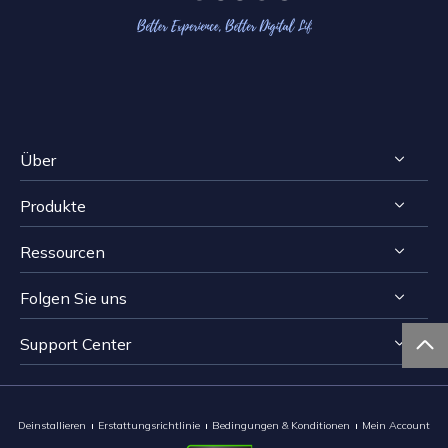
Über
Produkte
Impressum
Ressourcen
Reviews & Awards
RecExperts für Windows
Lizenzvereinbarung
Folgen Sie uns
RecExperts für Mac
Bildschirmaufnahme-Tipps
Datenschutz
Online Screen Recorder

Support Center


Mac App Store


EaseUS ScreenShot
Kontakt mit Support Team
Deinstallieren
Erstattungsrichtlinie
Bedingungen & Konditionen
Mein Account