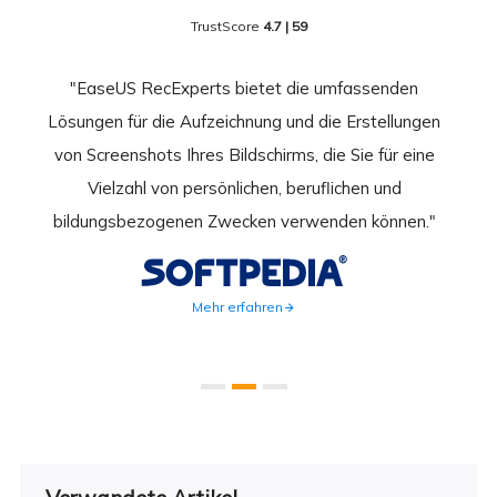
TrustScore
4.7 | 59
nend
"EaseUS RecExperts bietet die umfassenden
rder
Lösungen für die Aufzeichnung und die Erstellungen
Bild
hirm
von Screenshots Ihres Bildschirms, die Sie für eine
Akti
 Gut
Vielzahl von persönlichen, beruflichen und
au
ahmen
bildungsbezogenen Zwecken verwenden können."
Rec
weite
Mehr erfahren