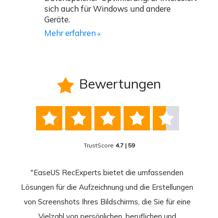
sich auch für Windows und andere
Geräte.
Mehr erfahren
Bewertungen






TrustScore
4.7 | 59
nend
"EaseUS RecExperts bietet die umfassenden
rder
Lösungen für die Aufzeichnung und die Erstellungen
Bild
hirm
von Screenshots Ihres Bildschirms, die Sie für eine
Akti
 Gut
Vielzahl von persönlichen, beruflichen und
au