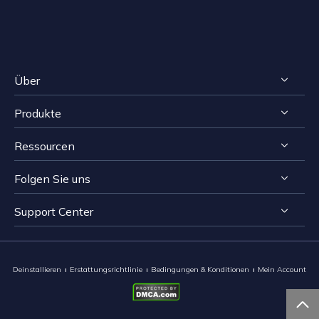
Über
Produkte
Impressum
Ressourcen
Reviews & Awards
RecExperts für Windows
Lizenzvereinbarung
Folgen Sie uns
RecExperts für Mac
Bildschirmaufnahme-Tipps
Datenschutz
Online Screen Recorder
Support Center


Mac App Store


EaseUS ScreenShot
Kontakt mit Support Team
Deinstallieren
Erstattungsrichtlinie
Bedingungen & Konditionen
Mein Account
