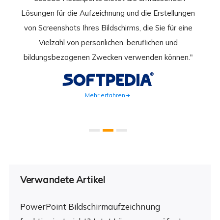
rder
Lösungen für die Aufzeichnung und die Erstellungen
Bild
hirm
von Screenshots Ihres Bildschirms, die Sie für eine
Akti
 Gut
Vielzahl von persönlichen, beruflichen und
au
ahmen
bildungsbezogenen Zwecken verwenden können."
Rec
weite
Mehr erfahren
Verwandete Artikel
PowerPoint Bildschirmaufzeichnung