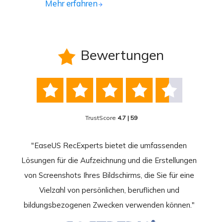
Mehr erfahren
Bewertungen






TrustScore
4.7 | 59
nend
"EaseUS RecExperts bietet die umfassenden
rder
Lösungen für die Aufzeichnung und die Erstellungen
Bild
hirm
von Screenshots Ihres Bildschirms, die Sie für eine
Akti
 Gut
Vielzahl von persönlichen, beruflichen und
au
ahmen
bildungsbezogenen Zwecken verwenden können."
Rec
weite