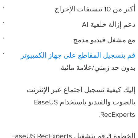
أكثر من 10 تنسيقات الإخراج
دعم إزالة خلفية AI
مع مشغل فيديو مدمج
قم بتسجيل المقاطع على جهاز الكمبيوتر
بدون حد زمني/علامة مائية
إليك
كيفية تسجيل اجتماع عبر الإنترنت
بالصوت والفيديو
باستخدام EaseUS
RecExperts.
الخطوة 1.
قم بتشغيل EaseUS RecExperts