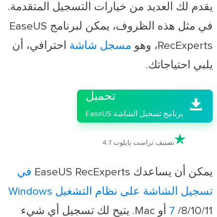
يقدم لك العديد من خيارات التسجيل المتقدمة.
في مثل هذه الظروف، يمكن لبرنامج EaseUS
RecExperts، وهو
مسجل شاشة
احترافي، أن
يلبي احتياجاتك.

تحميل

برنامج تسجيل الشاشة EaseUS

تصنيف تراست بايلوت 4.7
يمكن أن يساعدك EaseUS RecExperts
في
تسجيل الشاشة على نظام التشغيل Windows
7
/8/10/11 أو Mac. يتيح لك تسجيل أي شيء