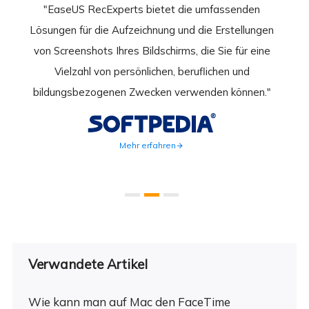
nend
"EaseUS RecExperts bietet die umfassenden
rder
Lösungen für die Aufzeichnung und die Erstellungen
Bild
hirm
von Screenshots Ihres Bildschirms, die Sie für eine
Akti
 Gut
Vielzahl von persönlichen, beruflichen und
au
ahmen
bildungsbezogenen Zwecken verwenden können."
Rec
weite
Mehr erfahren
Verwandete Artikel
Wie kann man auf Mac den FaceTime