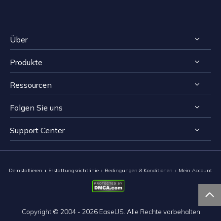
Über
Produkte
Impressum
Ressourcen
Reviews & Awards
RecExperts für Windows
Lizenzvereinbarung
Folgen Sie uns
RecExperts für Mac
Bildschirmaufnahme-Tipps
Datenschutz
Online Screen Recorder
Support Center


Mac App Store


EaseUS ScreenShot
Kontakt mit Support Team
Deinstallieren
Erstattungsrichtlinie
Bedingungen & Konditionen
Mein Account

Copyright ©
2004 - 2026
EaseUS. Alle Rechte vorbehalten.