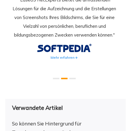
rder
Lösungen für die Aufzeichnung und die Erstellungen
Bild
hirm
von Screenshots Ihres Bildschirms, die Sie für eine
Akti
 Gut
Vielzahl von persönlichen, beruflichen und
au
ahmen
bildungsbezogenen Zwecken verwenden können."
Rec
weite
Mehr erfahren
Verwandete Artikel
So können Sie Hintergrund für