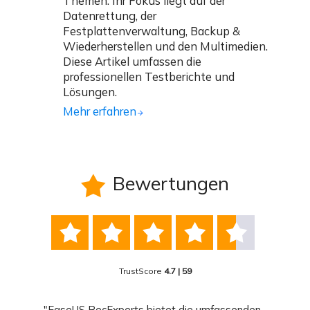
Themen. Ihr Fokus liegt auf der
Datenrettung, der
Festplattenverwaltung, Backup &
Wiederherstellen und den Multimedien.
Diese Artikel umfassen die
professionellen Testberichte und
Lösungen.
Mehr erfahren
Bewertungen






TrustScore
4.7 | 59
nend
"EaseUS RecExperts bietet die umfassenden