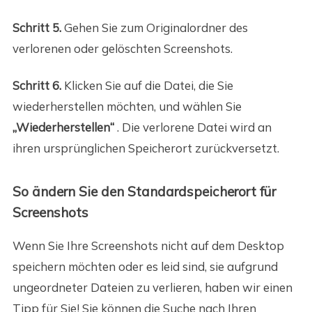
Schritt 5.
Gehen Sie zum Originalordner des
verlorenen oder gelöschten Screenshots.
Schritt 6.
Klicken Sie auf die Datei, die Sie
wiederherstellen möchten, und wählen Sie
„Wiederherstellen“
. Die verlorene Datei wird an
ihren ursprünglichen Speicherort zurückversetzt.
So ändern Sie den Standardspeicherort für
Screenshots
Wenn Sie Ihre Screenshots nicht auf dem Desktop
speichern möchten oder es leid sind, sie aufgrund
ungeordneter Dateien zu verlieren, haben wir einen
Tipp für Sie! Sie können die Suche nach Ihren