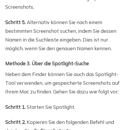
Screenshots.
Schritt 5.
Alternativ können Sie nach einem
bestimmten Screenshot suchen, indem Sie dessen
Namen in die Suchleiste eingeben. Dies ist nur
möglich, wenn Sie den genauen Namen kennen.
Methode 3. Über die Spotlight-Suche
Neben dem Finder können Sie auch das Spotlight-
Tool verwenden, um gespeicherte Screenshots auf
Ihrem Mac zu finden. Gehen Sie dazu wie folgt vor:
Schritt 1.
Starten Sie Spotlight.
Schritt 2.
Kopieren Sie den folgenden Befehl und