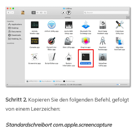
Schritt 2.
Kopieren Sie den folgenden Befehl, gefolgt
von einem Leerzeichen:
Standardschreibort com.apple.screencapture