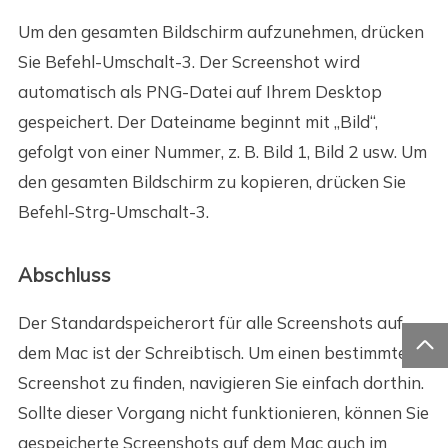
Um den gesamten Bildschirm aufzunehmen, drücken
Sie Befehl-Umschalt-3. Der Screenshot wird
automatisch als PNG-Datei auf Ihrem Desktop
gespeichert. Der Dateiname beginnt mit „Bild“,
gefolgt von einer Nummer, z. B. Bild 1, Bild 2 usw. Um
den gesamten Bildschirm zu kopieren, drücken Sie
Befehl-Strg-Umschalt-3.
Abschluss
Der Standardspeicherort für alle Screenshots auf

dem Mac ist der Schreibtisch. Um einen bestimmten
Screenshot zu finden, navigieren Sie einfach dorthin.
Sollte dieser Vorgang nicht funktionieren, können Sie
gespeicherte Screenshots auf dem Mac auch im