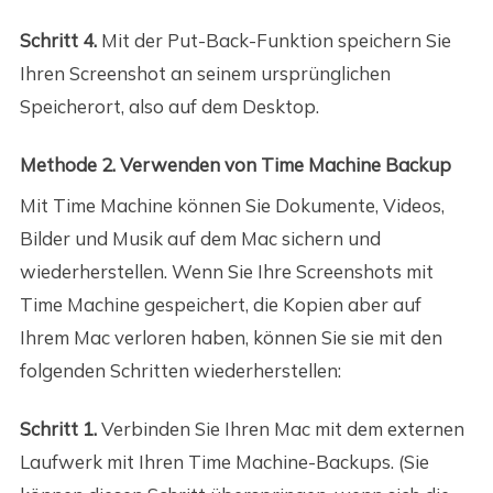
Schritt 4.
Mit der Put-Back-Funktion speichern Sie
Ihren Screenshot an seinem ursprünglichen
Speicherort, also auf dem Desktop.
Methode 2. Verwenden von Time Machine Backup
Mit Time Machine können Sie Dokumente, Videos,
Bilder und Musik auf dem Mac sichern und
wiederherstellen. Wenn Sie Ihre Screenshots mit
Time Machine gespeichert, die Kopien aber auf
Ihrem Mac verloren haben, können Sie sie mit den
folgenden Schritten wiederherstellen:
Schritt 1.
Verbinden Sie Ihren Mac mit dem externen
Laufwerk mit Ihren Time Machine-Backups. (Sie