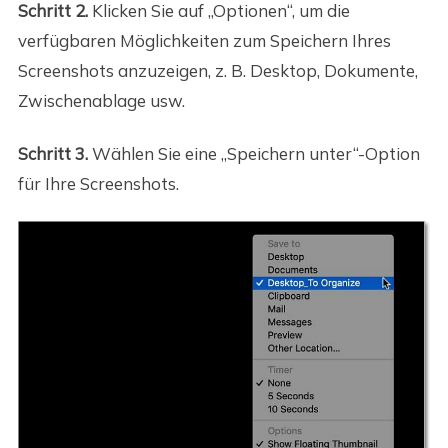
Schritt 2.
Klicken Sie auf „Optionen“, um die
verfügbaren Möglichkeiten zum Speichern Ihres
Screenshots anzuzeigen, z. B. Desktop, Dokumente,
Zwischenablage usw.
Schritt 3.
Wählen Sie eine „Speichern unter“-Option
für Ihre Screenshots.