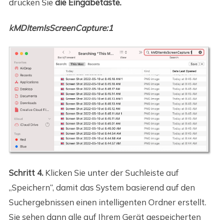
drücken Sie
die Eingabetaste.
kMDItemIsScreenCapture:1
Schritt 4.
Klicken Sie unter der Suchleiste auf
„Speichern“, damit das System basierend auf den
Suchergebnissen einen intelligenten Ordner erstellt.
Sie sehen dann alle auf Ihrem Gerät gespeicherten