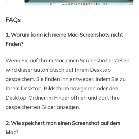
FAQs
1. Warum kann ich meine Mac-Screenshots nicht
finden?
Wenn Sie auf Ihrem Mac einen Screenshot erstellen,
wird dieser automatisch auf Ihrem Desktop
gespeichert. Sie finden ihn entweder, indem Sie zu
Ihrem Desktop-Bildschirm navigieren oder den
Desktop-Ordner im Finder öffnen und dort Ihre
gespeicherten Bilder anzeigen.
2. Wie speichert man einen Screenshot auf dem
Mac?