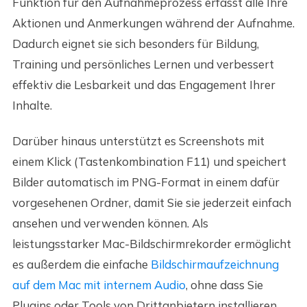
Funktion für den Aufnahmeprozess erfasst alle Ihre
Aktionen und Anmerkungen während der Aufnahme.
Dadurch eignet sie sich besonders für Bildung,
Training und persönliches Lernen und verbessert
effektiv die Lesbarkeit und das Engagement Ihrer
Inhalte.
Darüber hinaus unterstützt es Screenshots mit
einem Klick (Tastenkombination F11) und speichert
Bilder automatisch im PNG-Format in einem dafür
vorgesehenen Ordner, damit Sie sie jederzeit einfach
ansehen und verwenden können. Als
leistungsstarker Mac-Bildschirmrekorder ermöglicht
es außerdem die einfache
Bildschirmaufzeichnung
auf dem Mac mit internem Audio
, ohne dass Sie
Plugins oder Tools von Drittanbietern installieren