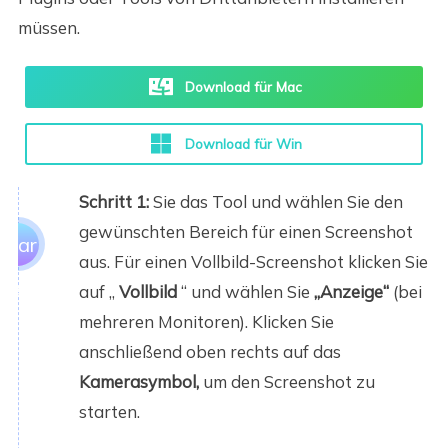
müssen.
Download für Mac
Download für Win
Schritt 1:
Sie das Tool und wählen Sie den
gewünschten Bereich für einen Screenshot
Star
aus. Für einen Vollbild-Screenshot klicken Sie
ten
auf „
Vollbild
“ und wählen Sie
„Anzeige“
(bei
mehreren Monitoren). Klicken Sie
anschließend oben rechts auf das
Kamerasymbol,
um den Screenshot zu
starten.