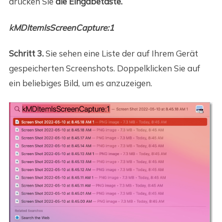
drücken Sie
die Eingabetaste.
kMDItemIsScreenCapture:1
Schritt 3.
Sie sehen eine Liste der auf Ihrem Gerät
gespeicherten Screenshots. Doppelklicken Sie auf
ein beliebiges Bild, um es anzuzeigen.