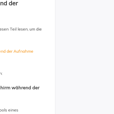
end der
esen Teil lesen, um die
end der Aufnahme
n:
chirm während der
ools eines