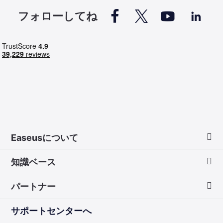




フォローしてね
Easeusについて
知識ベース
会社情報
パートナー
ダウンロードセンター
画面録画のコツ
サポートセンターへ
お問い合わせ
無料録音ソフト
販売代理店