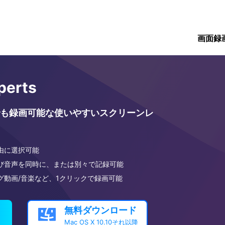
画面録
perts
も録画可能な使いやすいスクリーンレ
由に選択可能
び音声を同時に、または別々で記録可能
グ動画/音楽など、1クリックで録画可能
無料ダウンロード

Mac OS X 10.10それ以降