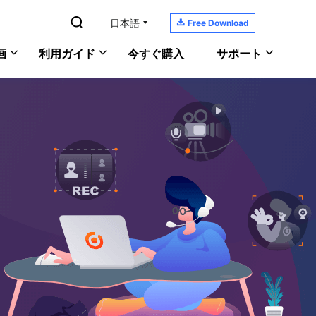

日本語

Free Download
画
利用ガイド
今すぐ購入
サポート
YouTubeの音楽を録音
RecExperts
サポートセンター
Windows版
PC画面/音声/ウェブカメラを録画
ガイド、ライセンス、お問い合わせ
Macで画面と音声を記録
Mac版
ScreenShot
ダウンロードセンター
PCでゲーム実況を録画
オンライン版
PCでスクリーンショットを撮る
ソフトをダウンロードしよう
おすすめの録画ソフト
ヘルプガイド
あなたの問題を解決
オンラインチャット
何でも聞いてください