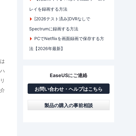
レイを録画する方法
[2026テスト済み]DVRなしで
Spectrumに録画する方法
PCでNetflixを画面録画で保存する方
法【2026年最新】
は
ハ
EaseUSにご連絡
リ
お問い合わせ・ヘルプはこちら
介
製品の購入の事前相談