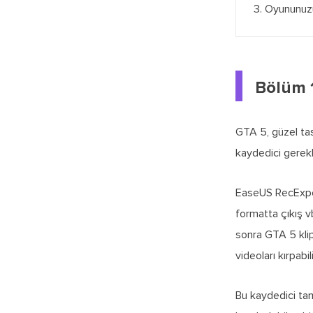
3. Oyununuzu
Bölüm 1
GTA 5, güzel ta
kaydedici gerekl
EaseUS RecExpert
formatta çıkış vb
sonra GTA 5 klip
videoları kırpabil
Bu kaydedici tam