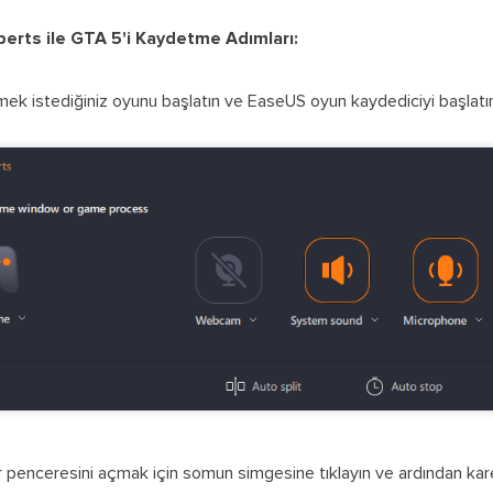
erts ile GTA 5'i Kaydetme Adımları:
k istediğiniz oyunu başlatın ve EaseUS oyun kaydediciyi başlat
 penceresini açmak için somun simgesine tıklayın ve ardından kare hı