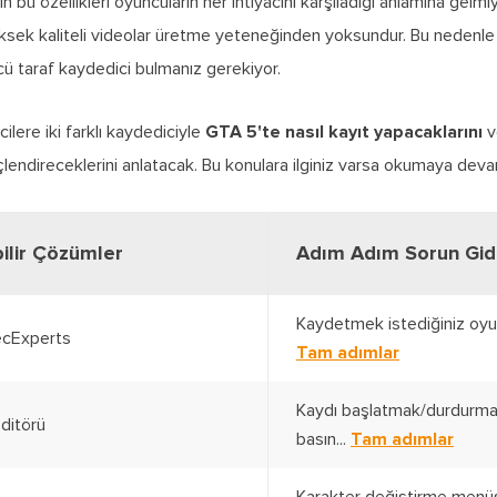
 bu özellikleri oyuncuların her ihtiyacını karşıladığı anlamına gelmi
ksek kaliteli videolar üretme yeteneğinden yoksundur. Bu nedenle
ü taraf kaydedici bulmanız gerekiyor.
cilere iki farklı kaydediciyle
GTA 5'te nasıl kayıt yapacaklarını
v
çlendireceklerini anlatacak. Bu konulara ilginiz varsa okumaya deva
ilir Çözümler
Adım Adım Sorun Gi
Kaydetmek istediğiniz oyun
ecExperts
Tam adımlar
Kaydı başlatmak/durdurmak 
ditörü
basın...
Tam adımlar