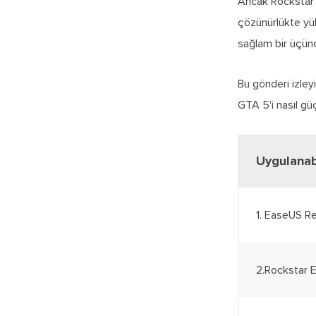
Ancak Rockstar'ın
çözünürlükte yü
sağlam bir üçünc
Bu gönderi izleyi
GTA 5'i nasıl gü
Uygulanab
1. EaseUS R
2.Rockstar E