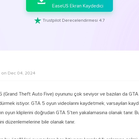

EaseUS Ekran Kaydedici

Trustpilot Derecelendirmesi 4.7
 on Dec 04, 2024
 5 (Grand Theft Auto Five) oyununu çok seviyor ve bazıları da GT
ürmek istiyor. GTA 5 oyun videolarını kaydetmek, varsayılan kaydedi
ın oyun kliplerini doğrudan GTA 5'ten yakalamasına olanak tanır. Bu k
ini düzenlemelerine bile olanak tanır.