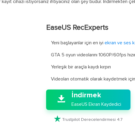
 kayıt cihazı istiyorsanız ihtiyacınız olan şey budur. İndirmekten ç
EaseUS RecExperts
Yeni başlayanlar için en iyi
ekran ve ses k
GTA 5 oyun videolarını 1060P/60fps hız
Yerleşik bir araçla kaydı kırpın

Videoları otomatik olarak kaydetmek için
İndirmek

EaseUS Ekran Kaydedici

Trustpilot Derecelendirmesi 4.7