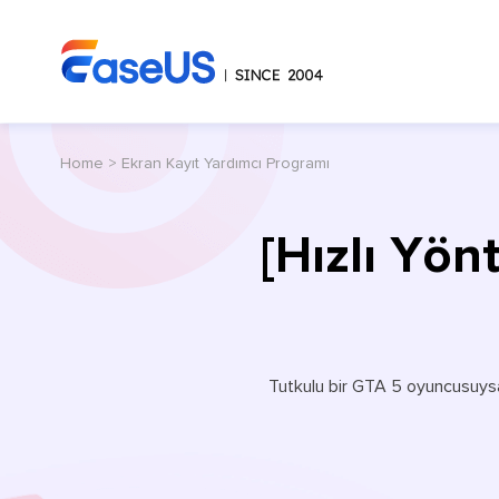
Home
>
Ekran Kayıt Yardımcı Programı
[Hızlı Yön
Tutkulu bir GTA 5 oyuncusuysan