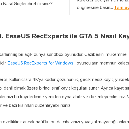
Karakter değiştirme menüs
 Nasıl Güçlendirebilirsiniz?
düğmesine basın...
Tam ad
. EaseUS RecExperts ile GTA 5 Nasıl Kay
sarlanmış bir açık dünya sandbox oyunudur. Cazibesini mükemmel b
idir.
EaseUS RecExperts for Windows
, oyuncuların memnun kalacağ
s, kullanıcılara 4K'ya kadar çözünürlük, gecikmesiz kayıt, yüksek ka
. dahil olmak üzere birinci sınıf kayıt koşulları sunar. Ayrıca kayıt s
lerinizi bu kaydedicide yeniden oynatabilir ve düzenleyebilirsiniz. 
ir ve bazı kısımları düzenleyebilirsiniz.
 özelliklidir ancak hafiftir; bu da cihazınızı yavaşlatmayacağı anl