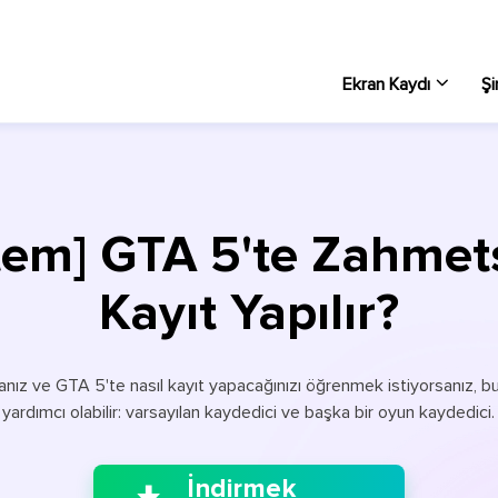
Ekran Kaydı
Şi
Wi
PC 
tem] GTA 5'te Zahmet
Ma
Ma
Kayıt Yapılır?
Çe
Ekr
ız ve GTA 5'te nasıl kayıt yapacağınızı öğrenmek istiyorsanız, bu 
Ek
yardımcı olabilir: varsayılan kaydedici ve başka bir oyun kaydedici.

PC
İndirmek