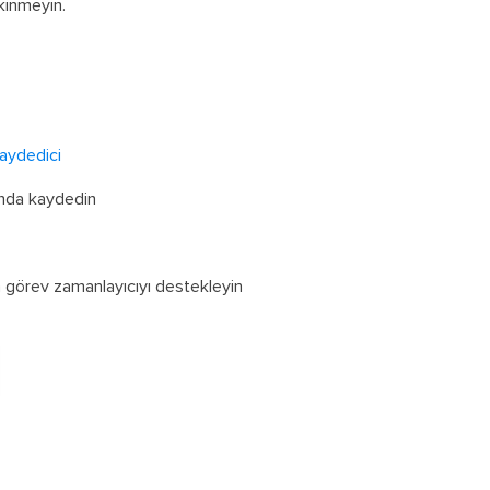
ekinmeyin.
aydedici
ında kaydedin
 görev zamanlayıcıyı destekleyin