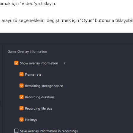
amak için "Video"ya tıklayın.
arayüzü seçeneklerini değiştirmek için "Oyun" butonuna tıklayabilirs