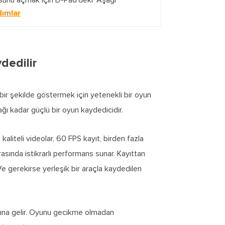
ünü açmak için D-Pad'deki "Aşağı"
ımlar
dedilir
ir şekilde göstermek için yetenekli bir oyun
ı kadar güçlü bir oyun kaydedicidir.
liteli videolar, 60 FPS kayıt, birden fazla
ırasında istikrarlı performans sunar. Kayıttan
Ve gerekirse yerleşik bir araçla kaydedilen
amına gelir. Oyunu gecikme olmadan