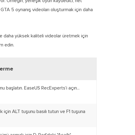
yor. Örneğin, yerleşik oyun kaydedici, net
 GTA 5 oynanış videoları oluşturmak için daha
e daha yüksek kaliteli videolar üretmek için
m edin.
derme
u başlatın. EaseUS RecExperts'i açın...
için ALT tuşunu basılı tutun ve F1 tuşuna