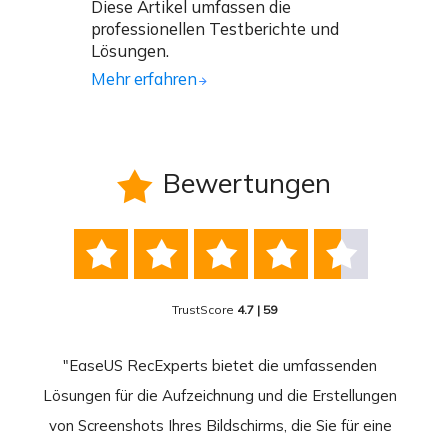
Diese Artikel umfassen die
professionellen Testberichte und
Lösungen.
Mehr erfahren
Bewertungen






TrustScore
4.7 | 59
nend
"EaseUS RecExperts bietet die umfassenden
rder
Lösungen für die Aufzeichnung und die Erstellungen
Bild
hirm
von Screenshots Ihres Bildschirms, die Sie für eine
Akti