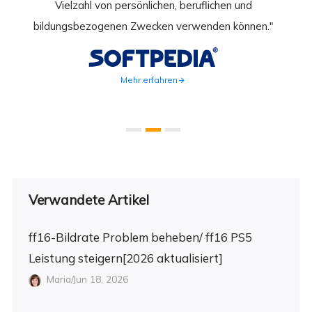
 Gut
Vielzahl von persönlichen, beruflichen und
au
ahmen
bildungsbezogenen Zwecken verwenden können."
Rec
weite
Mehr erfahren
Verwandete Artikel
ff16-Bildrate Problem beheben/ ff16 PS5
Leistung steigern[2026 aktualisiert]
Maria/Jun 18, 2026