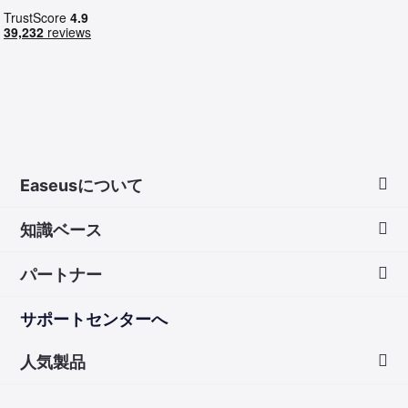
Easeusについて
知識ベース
会社情報
パートナー
ダウンロードセンター
画面録画のコツ
サポートセンターへ
お問い合わせ
無料録音ソフト
販売代理店
人気製品
Mac アプリ ストア
販売代理登録