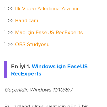
>>
İlk Video Yakalama Yazılımı
>>
Bandicam
>>
Mac için EaseUS RecExperts
>>
OBS Stüdyosu
En İyi 1.
Windows için EaseUS
RecExperts
Geçerlidir: Windows 11/10/8/7
Bu, hızlandırılmış kayıt için güçlü bir