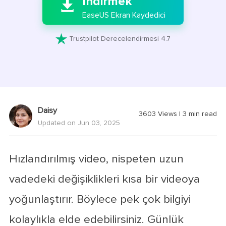
İndirmek

EaseUS Ekran Kaydedici

Trustpilot Derecelendirmesi 4.7
Daisy
3603
Views
|
3
min read
Updated on Jun 03, 2025
Hızlandırılmış video, nispeten uzun
vadedeki değişiklikleri kısa bir videoya
yoğunlaştırır. Böylece pek çok bilgiyi
kolaylıkla elde edebilirsiniz. Günlük