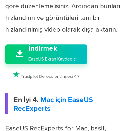
göre düzenlemelisiniz. Ardından bunları
hızlandırın ve görüntüleri tam bir
hızlandırılmış video olarak dışa aktarın.

İndirmek

EaseUS Ekran Kaydedici

Trustpilot Derecelendirmesi 4.7
En İyi 4.
Mac için EaseUS
RecExperts
EaseUS RecExperts for Mac, basit,