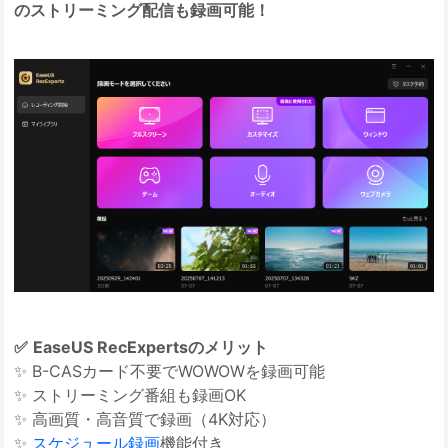
のストリーミング配信も録画可能！
✅
EaseUS RecExpertsのメリット
✨ B-CASカード不要でWOWOWを録画可能
✨ ストリーミング番組も録画OK
✨ 高画質・高音質で録画（4K対応）
✨
スケジュール録画
機能付き