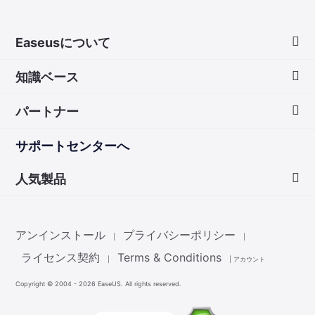
Easeusについて
知識ベース
会社情報
パートナー
ダウンロードセンター
画面録画のコツ
サポートセンターへ
お問い合わせ
無料録音ソフト
販売代理店
人気製品
Mac アプリ ストア
販売代理登録
Data Recovery Wizard
非営利団体ディスカウント
アンインストール
プライバシーポリシー
|
|
Partition Master
ライセンス契約
Terms & Conditions
|
|
アカウント
Copyright ©
2004 - 2026
EaseUS. All rights reserved.
Todo Backup