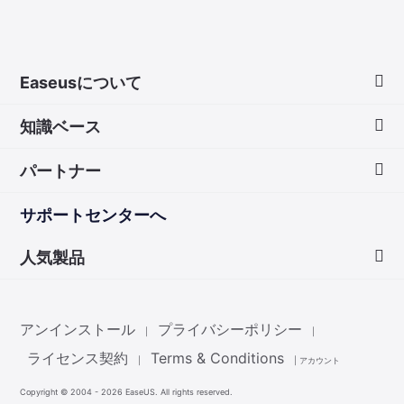
Easeusについて
知識ベース
会社情報
パートナー
ダウンロードセンター
画面録画のコツ
サポートセンターへ
お問い合わせ
無料録音ソフト
販売代理店
人気製品
Mac アプリ ストア
販売代理登録
Data Recovery Wizard
非営利団体ディスカウント
アンインストール
プライバシーポリシー
|
|
Partition Master
ライセンス契約
Terms & Conditions
|
|
アカウント
Copyright ©
2004 - 2026
EaseUS. All rights reserved.